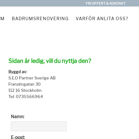
FRI OFFERT & KONTAKT
EM
BADRUMSRENOVERING
VARFÖR ANLITA OSS?
Sidan är ledig, vill du nyttja den?
Byggd av:
S.E.O Partner Sverige AB
Franzéngatan 30
112 16 Stockholm
Tel: 0735566964
Namn:
E-post: