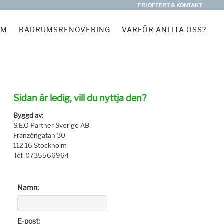
FRI OFFERT & KONTAKT
EM
BADRUMSRENOVERING
VARFÖR ANLITA OSS?
Sidan är ledig, vill du nyttja den?
Byggd av:
S.E.O Partner Sverige AB
Franzéngatan 30
112 16 Stockholm
Tel: 0735566964
Namn:
E-post: